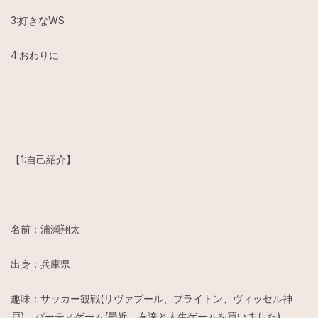
3:好きなWS
4:おわりに
【1:自己紹介】
名前：浦瀬翔太
出身：兵庫県
趣味：サッカー観戦(リヴァプール、ブライトン、ヴィッセル神
戸)、パーティゲーム(最近、友達と人生ゲームを買いました)