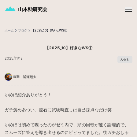
メインコンテンツへスキップ
山本勲研究会
ホーム
ブログ
【2025_10】好きなWS①
【2025_10】好きなWS①
2025/11/12
入ゼミ
19期 浦瀬翔太
ゆめほ紹介ありがとう！
ガチ褒めあつい。流石に試験時直しは自己採点なだけ笑
ゆめほは初めて喋ったのがゼミ内で、頭の回転が速く論理的で、
スムーズに答えを導き出せるのにビビってました。後ガチおしゃ