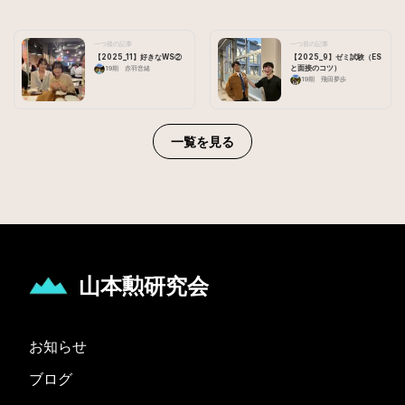
一つ後の記事
一つ前の記事
【2025_11】好きなWS②
【2025_9】ゼミ試験（ES
と面接のコツ）
19期 赤羽音緒
19期 飛田夢歩
一覧を見る
山本勲研究会
お知らせ
ブログ