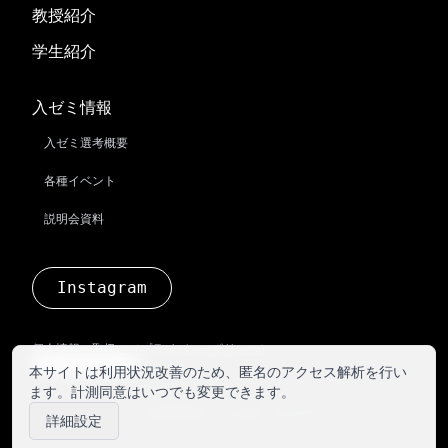
教授紹介
学生紹介
入ゼミ情報
入ゼミ選考概要
各種イベント
説明会資料
Instagram
個人情報の取扱い（プライバシーポリシー）
計測同意設定を変更
本サイトは利用状況改善のため、匿名のアクセス解析を行い
ます。計測同意はいつでも変更できます。
© 山本勲研究会. All rights reserved.
詳細設定