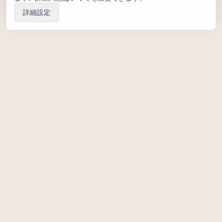
詳細設定
山本勲研究会
お知らせ
ブログ
お問い合わせ
活動紹介
三田祭論文
卒業論文
WS(ワークショップ)