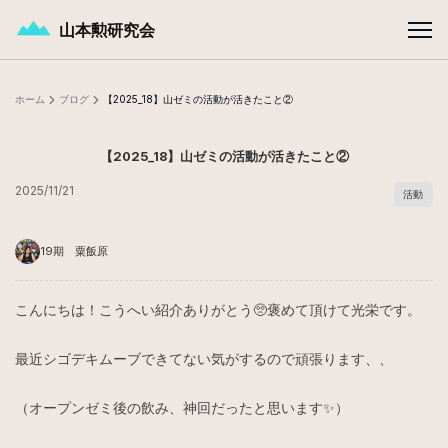
メインコンテンツへスキップ
山本勲研究会
ホーム
ブログ
【2025_18】山ゼミの活動が活きたこと②
【2025_18】山ゼミの活動が活きたこと②
2025/11/21
活動
19期 粟飯原
こんにちは！こうへい紹介ありがとう🥺褒めて頂けて光栄です。
最近シゴデキムーブできてない気がするので頑張ります、、
（オープンゼミ後の飲み、神回だったと思います✨）