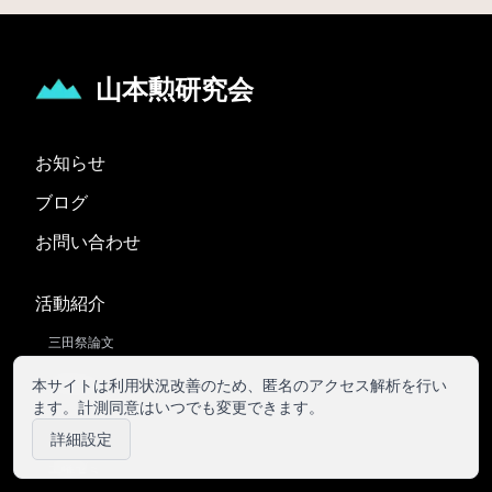
山本勲研究会
お知らせ
ブログ
お問い合わせ
活動紹介
三田祭論文
卒業論文
本サイトは利用状況改善のため、匿名のアクセス解析を行い
ます。計測同意はいつでも変更できます。
WS(ワークショップ)
詳細設定
土曜ゼミ