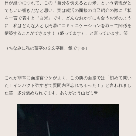
日が経つにつれて、この「自分を例えるとお米」という表現がと
てもいい響きだなと思い、実は就活の面接の自己紹介の際に「私
を一言で表すと『白米』です。どんなおかずにも合うお米のよう
に、私はどんな人とも円滑にコミュニケーションを取って関係を
構築することができます！（盛ってます）」と言っています。笑
（ちなみに私の苗字の２文字目、飯です🍚）
これが非常に面接官ウケがよく、この前の面接では「初めて聞い
た！インパクト強すぎて質問内容忘れちゃった！」と言われまし
た笑 多分褒められてます。ありがとう山ゼミ💙