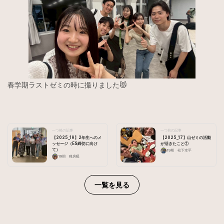
春学期ラストゼミの時に撮りました😻
一つ後の記事
一つ前の記事
【2025_19】2年生へのメ
【2025_17】山ゼミの活動
ッセージ（ES締切に向け
が活きたこと①
て）
19期 松下幸平
19期 種房暖
一覧を見る