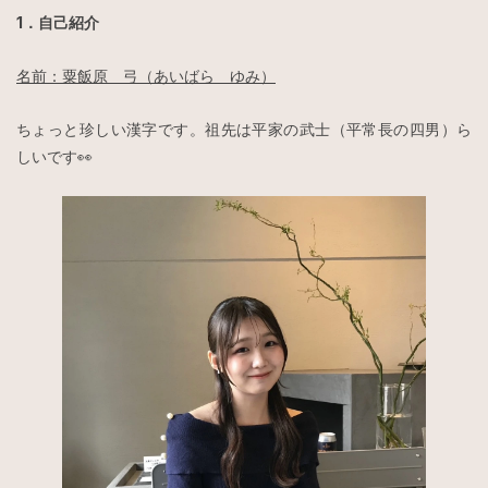
1．自己紹介
名前：粟飯原 弓（あいばら ゆみ）
ちょっと珍しい漢字です。祖先は平家の武士（平常長の四男）ら
しいです👀