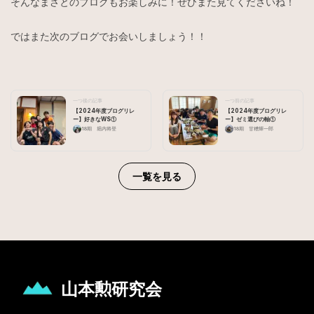
そんなまさとのブログもお楽しみに！ぜひまた見てくださいね！
ではまた次のブログでお会いしましょう！！
一つ後の記事
一つ前の記事
【2024年度ブログリレ
【2024年度ブログリレ
ー】好きなWS①
ー】ゼミ選びの軸①
18期 堀内将登
18期 甘糟輝一郎
一覧を見る
山本勲研究会