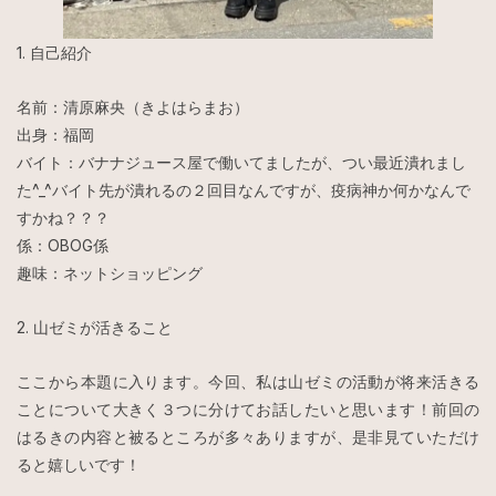
1. 自己紹介
名前：清原麻央（きよはらまお）
出身：福岡
バイト：バナナジュース屋で働いてましたが、つい最近潰れまし
た^_^バイト先が潰れるの２回目なんですが、疫病神か何かなんで
すかね？？？
係：OBOG係
趣味：ネットショッピング
2. 山ゼミが活きること
ここから本題に入ります。今回、私は山ゼミの活動が将来活きる
ことについて大きく３つに分けてお話したいと思います！前回の
はるきの内容と被るところが多々ありますが、是非見ていただけ
ると嬉しいです！