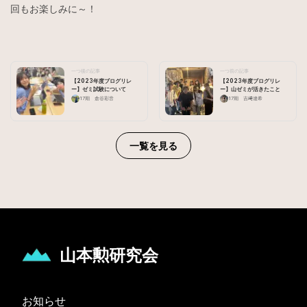
回もお楽しみに～！
一つ後の記事
一つ前の記事
【2023年度ブログリレ
【2023年度ブログリレ
ー】ゼミ試験について
ー】山ゼミが活きたこと
17期 倉谷彩音
17期 吉﨑遼希
一覧を見る
山本勲研究会
お知らせ