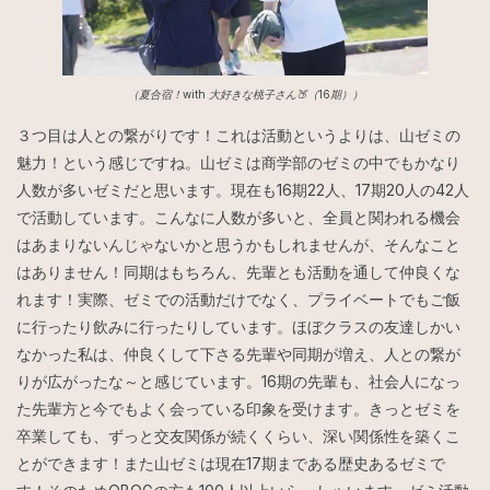
（夏合宿！with 大好きな桃子さん🍑（16期））
３つ目は人との繋がりです！これは活動というよりは、山ゼミの
魅力！という感じですね。山ゼミは商学部のゼミの中でもかなり
人数が多いゼミだと思います。現在も16期22人、17期20人の42人
で活動しています。こんなに人数が多いと、全員と関われる機会
はあまりないんじゃないかと思うかもしれませんが、そんなこと
はありません！同期はもちろん、先輩とも活動を通して仲良くな
れます！実際、ゼミでの活動だけでなく、プライベートでもご飯
に行ったり飲みに行ったりしています。ほぼクラスの友達しかい
なかった私は、仲良くして下さる先輩や同期が増え、人との繋が
りが広がったな～と感じています。16期の先輩も、社会人になっ
た先輩方と今でもよく会っている印象を受けます。きっとゼミを
卒業しても、ずっと交友関係が続くくらい、深い関係性を築くこ
とができます！また山ゼミは現在17期まである歴史あるゼミで