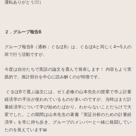
運転ありがとう🙇‍♀️）
２．グループ報告B
グループ報告B（通称：ぐるほB）は、ぐるほAと同じく4〜5人の
班で行う活動ですが、
今度は自分たちで英語の論文を選んで発表します！ 内容もより実
践的で、推計部分を中心に読み解くのが特徴です。
ぐるほBで選ぶ論文には、ゼミ必修の山本先生の授業で学ぶ計量
経済学の手法が使われているものが多いのですが、当時はまだ計
量経済学について学び始めたばかり。わからないことだらけで大
変でした。この期間は山本先生の著書『実証分析のための計量経
済学』を常に持ち歩き、グループのメンバーと一緒に格闘してい
たのを覚えています📖