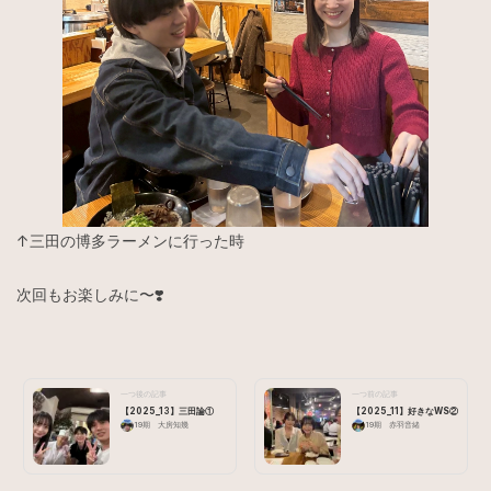
↑三田の博多ラーメンに行った時
次回もお楽しみに〜❣️
一つ後の記事
一つ前の記事
【2025_13】三田論①
【2025_11】好きなWS②
19期 大房知幾
19期 赤羽音緒