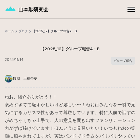
メインコンテンツへスキップ
山本勲研究会
ホーム
ブログ
【2025_12】グループ報告A・B
【2025_12】グループ報告A・B
2025/11/14
グループ報告
19期 土橋奈夏
ねお、紹介ありがとう！！
褒めすぎてて恥ずかしいけど嬉しい〜！ねおはみんなを一瞬で元
気にするカリスマ性があって尊敬しています。特に人前で話すの
がめちゃくちゃ上手で、人の意見を聞き出すファシリテーション
力がずば抜けています！ほんとうに見習いたい！いつもねおの笑
顔に癒やされてますが、実はバンドでドラムをバリバリやってい