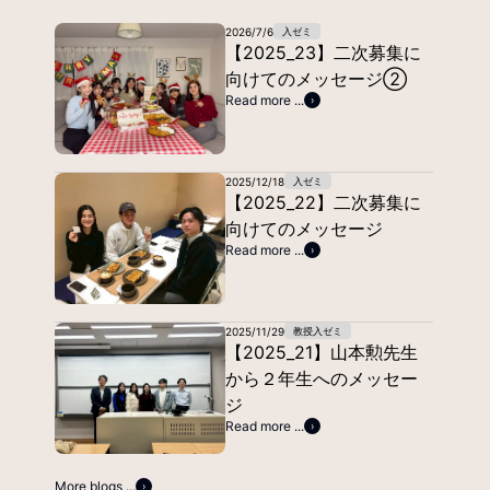
2026/7/6
入ゼミ
【2025_23】二次募集に
向けてのメッセージ②
Read more ...
2025/12/18
入ゼミ
【2025_22】二次募集に
向けてのメッセージ
Read more ...
2025/11/29
教授
入ゼミ
【2025_21】山本勲先生
から２年生へのメッセー
ジ
Read more ...
More blogs ...