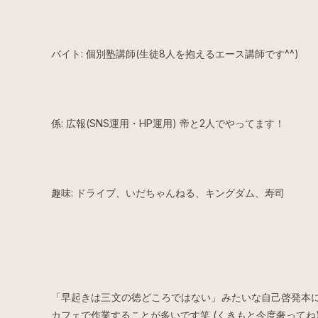
バイト: 個別塾講師(生徒8人を抱えるエース講師です^^)
係: 広報(SNS運用・HP運用) 帝と2人でやってます！
趣味: ドライブ、いだちゃんねる、キングダム、寿司
「早起きは三文の徳どころではない」みたいな自己啓発本
カフェで作業することが多いです笑 (くきもと今度奢ってね