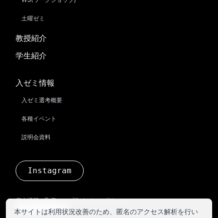
土曜ゼミ
教授紹介
学生紹介
入ゼミ情報
入ゼミ選考概要
各種イベント
説明会資料
Instagram
個人情報の取扱い（プライバシーポリシー）
計測同意設定を変更
本サイトは利用状況改善のため、匿名のアクセス解析を行い