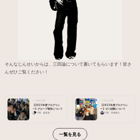
そんなじんせいからは、三田論について書いてもらいます！皆さ
んぜひご覧ください！
一つ後の記事
一つ前の記事
【2023年度ブログリレ
【2023年度ブログリレ
ー】グループ報告について
ー】ゼミ試験について
17期 森甚晟
17期 髙橋穂大
一覧を見る