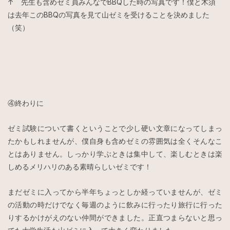
↑ 先生も含めゼミ員みんなでBBQした時の写真です！僕と木須
は去年このBBQの写真を見て山ゼミを受けることを決めました
（笑）
④終わりに
ゼミ試験について書くということで少し硬い文章になってしまっ
たかもしれませんが、僕自身も含めゼミの雰囲気は全くそんなこ
とはありません。しっかり学ぶときは集中して、楽しむときは楽
しめるメリハリのある素晴らしいゼミです！
まだゼミに入ってから半年ちょっとしか経っていませんが、ゼミ
の活動の時だけでなく毎週のように飲みに行ったり旅行に行った
りするかけがえのない仲間ができました。正直つまらないと思っ